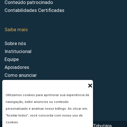
Conteúdo patrocinado
Contabilidades Certificadas
Saiba mais
Sobre nós
Institucional
Equipe
Apoiadores
Como anunciar
Fale conosco
Termos de uso
Utilizamos cookies para aprimorar sua experiência de
Política de privacidade
navegação, exibir anúncios ou conteúdo
Princípios Editoriais
personalizado e analisar nosso tráfego. Ao clicar em
“Aceitar todos”, você concorda com nosso uso de
cookies.
Copyright © 2026 - Portal da Reforma Tributária