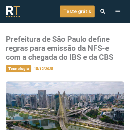
o
Ir para o conteúdo
conteúdo
Teste grátis
Prefeitura de São Paulo define
regras para emissão da NFS-e
com a chegada do IBS e da CBS
Tecnologia
15/12/2025