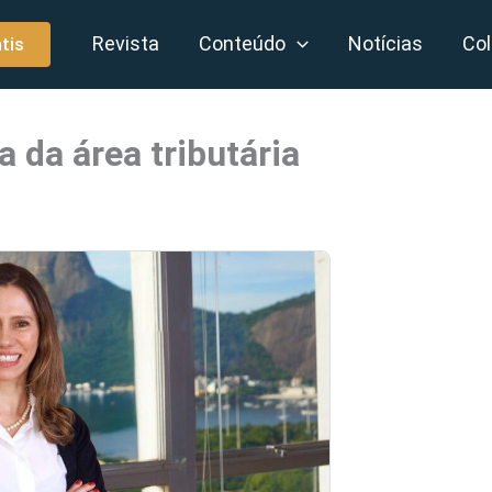
Revista
Conteúdo
Notícias
Col
tis
 da área tributária