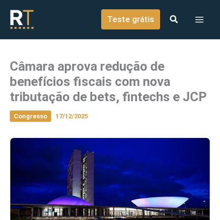
o
Ir para o conteúdo
conteúdo
Teste grátis
Câmara aprova redução de
benefícios fiscais com nova
tributação de bets, fintechs e JCP
Congresso
17/12/2025