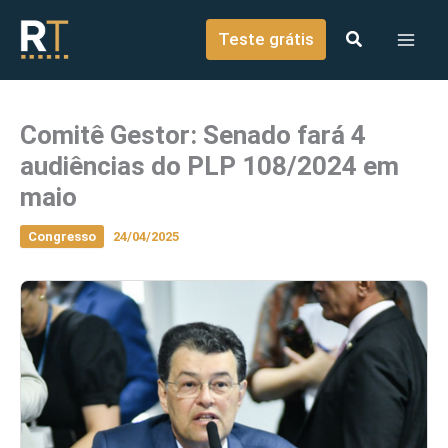
o
Ir para o conteúdo
conteúdo
Teste grátis
Comitê Gestor: Senado fará 4
audiências do PLP 108/2024 em
maio
Congresso
24/04/2025