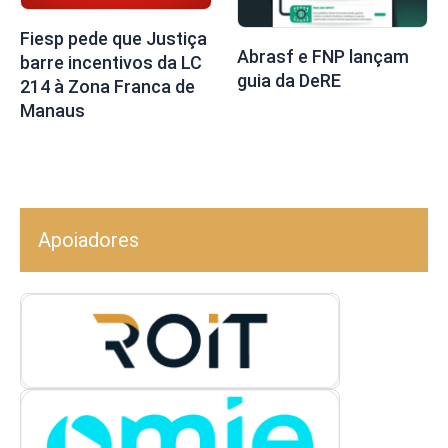
Fiesp pede que Justiça
Abrasf e FNP lançam
barre incentivos da LC
guia da DeRE
214 à Zona Franca de
Manaus
Apoiadores