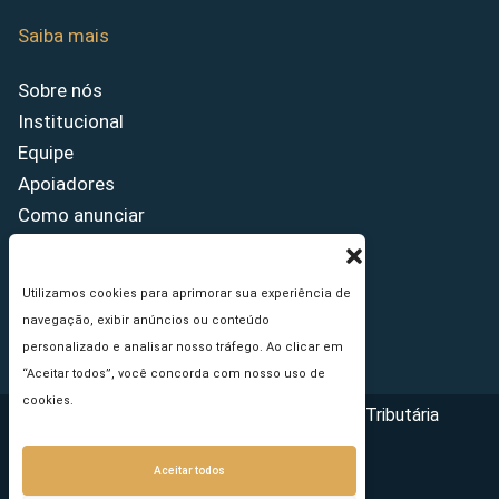
Saiba mais
Sobre nós
Institucional
Equipe
Apoiadores
Como anunciar
Fale conosco
Termos de uso
Utilizamos cookies para aprimorar sua experiência de
Política de privacidade
navegação, exibir anúncios ou conteúdo
Princípios Editoriais
personalizado e analisar nosso tráfego. Ao clicar em
“Aceitar todos”, você concorda com nosso uso de
cookies.
Copyright © 2026 - Portal da Reforma Tributária
Aceitar todos