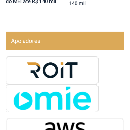
do MEI até R$ 140 mil
140 mil
Apoiadores