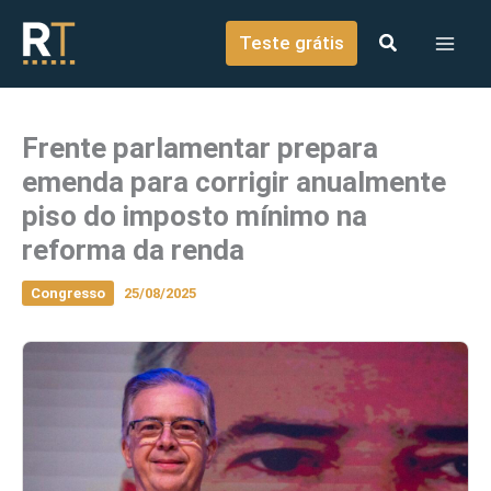
o
Ir para o conteúdo
conteúdo
Teste grátis
Frente parlamentar prepara
emenda para corrigir anualmente
piso do imposto mínimo na
reforma da renda
Congresso
25/08/2025