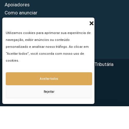
Apoiadores
Como anunciar
Fale conosco
Termos de uso
Utilizamos cookies para aprimorar sua experiência de
Política de privacidade
navegação, exibir anúncios ou conteúdo
Princípios Editoriais
personalizado e analisar nosso tráfego. Ao clicar em
“Aceitar todos”, você concorda com nosso uso de
cookies.
Copyright © 2026 - Portal da Reforma Tributária
Aceitar todos
Rejeitar
Seu e-mail