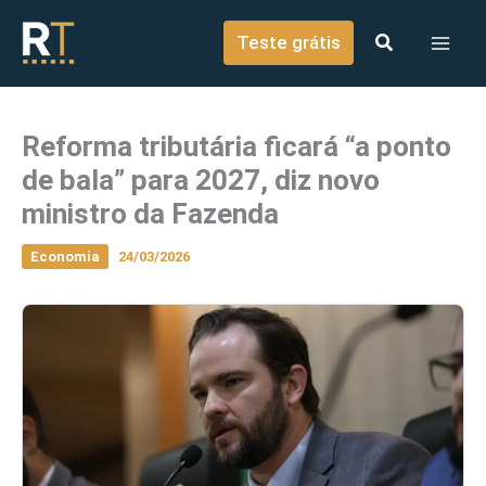
o
Ir para o conteúdo
conteúdo
Teste grátis
Reforma tributária ficará “a ponto
de bala” para 2027, diz novo
ministro da Fazenda
Economia
24/03/2026