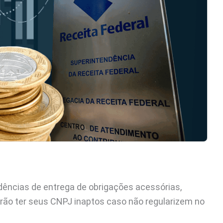
dências de entrega de obrigações acessórias,
erão ter seus CNPJ inaptos caso não regularizem no