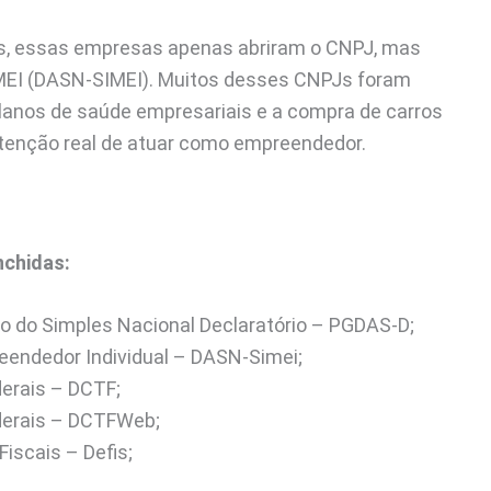
os, essas empresas apenas abriram o CNPJ, mas
MEI (DASN-SIMEI). Muitos desses CNPJs foram
planos de saúde empresariais e a compra de carros
tenção real de atuar como empreendedor.
nchidas:
 do Simples Nacional Declaratório – PGDAS-D;
eendedor Individual – DASN-Simei;
derais – DCTF;
ederais – DCTFWeb;
iscais – Defis;