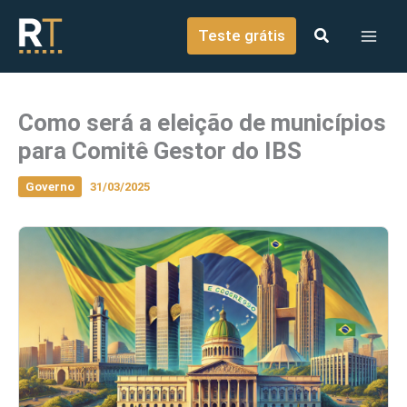
o
Ir para o conteúdo
conteúdo
Teste grátis
Como será a eleição de municípios
para Comitê Gestor do IBS
Governo
31/03/2025