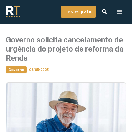
o
Ir para o conteúdo
conteúdo
Teste grátis
Governo solicita cancelamento de
urgência do projeto de reforma da
Renda
Governo
06/05/2025