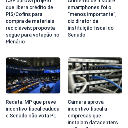
CAE aprova projeto
Aumento de II sobre
que libera crédito de
smartphones foi o
PIS/Cofins para
“menos importante”,
compra de materiais
diz diretor da
recicláveis; proposta
instituição fiscal do
segue para votação no
Senado
Plenário
Redata: MP que prevê
Câmara aprova
incentivo fiscal caduca
incentivo fiscal a
e Senado não vota PL
empresas que
instalam datacenters