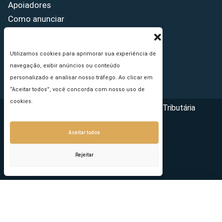
Apoiadores
Como anunciar
Fale conosco
Termos de uso
Utilizamos cookies para aprimorar sua experiência de
Política de privacidade
navegação, exibir anúncios ou conteúdo
Princípios Editoriais
personalizado e analisar nosso tráfego. Ao clicar em
“Aceitar todos”, você concorda com nosso uso de
cookies.
Copyright © 2026 - Portal da Reforma Tributária
Aceitar todos
Rejeitar
Seu e-mail