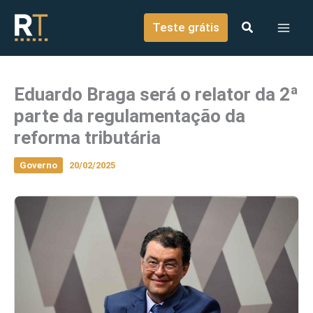
o
Ir para o conteúdo
conteúdo
Teste grátis
Eduardo Braga será o relator da 2ª
parte da regulamentação da
reforma tributária
Governo
20/02/2025