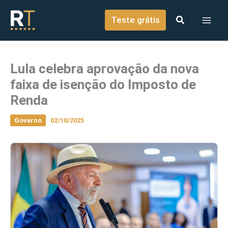
o
Ir para o conteúdo
conteúdo
Teste grátis
Lula celebra aprovação da nova
faixa de isenção do Imposto de
Renda
Governo
02/10/2025