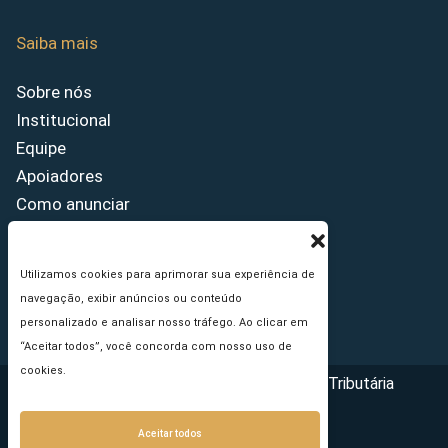
Saiba mais
Sobre nós
Institucional
Equipe
Apoiadores
Como anunciar
Fale conosco
Termos de uso
Utilizamos cookies para aprimorar sua experiência de
Política de privacidade
navegação, exibir anúncios ou conteúdo
Princípios Editoriais
personalizado e analisar nosso tráfego. Ao clicar em
“Aceitar todos”, você concorda com nosso uso de
cookies.
Copyright © 2026 - Portal da Reforma Tributária
Aceitar todos