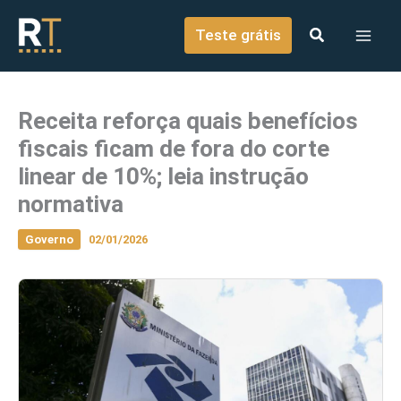
o
Ir para o conteúdo
conteúdo
Teste grátis
Receita reforça quais benefícios
fiscais ficam de fora do corte
linear de 10%; leia instrução
normativa
Governo
02/01/2026