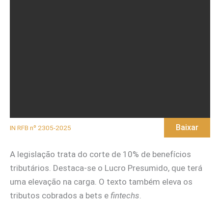
Baixar
IN RFB nº 2305-2025
A legislação trata do corte de 10% de benefícios
tributários. Destaca-se o Lucro Presumido, que terá
uma elevação na carga. O texto também eleva os
tributos cobrados a bets e
fintechs
.