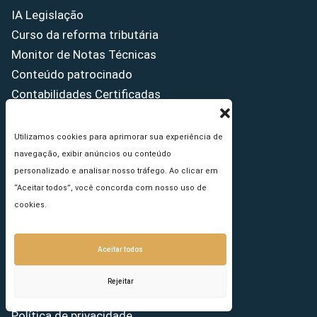
IA Legislação
Curso da reforma tributária
Monitor de Notas Técnicas
Conteúdo patrocinado
Contabilidades Certificadas
Utilizamos cookies para aprimorar sua experiência de
Saiba mais
navegação, exibir anúncios ou conteúdo
personalizado e analisar nosso tráfego. Ao clicar em
Sobre nós
“Aceitar todos”, você concorda com nosso uso de
Institucional
cookies.
Equipe
Apoiadores
Aceitar todos
Como anunciar
Fale conosco
Rejeitar
Termos de uso
Política de privacidade