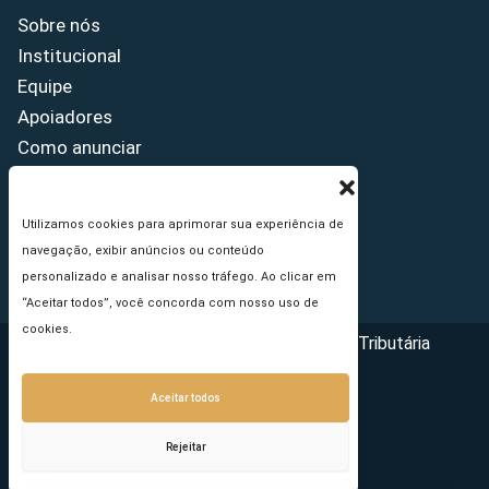
Sobre nós
Institucional
Equipe
Apoiadores
Como anunciar
Fale conosco
Termos de uso
Utilizamos cookies para aprimorar sua experiência de
Política de privacidade
navegação, exibir anúncios ou conteúdo
Princípios Editoriais
personalizado e analisar nosso tráfego. Ao clicar em
“Aceitar todos”, você concorda com nosso uso de
cookies.
Copyright © 2026 - Portal da Reforma Tributária
Aceitar todos
Rejeitar