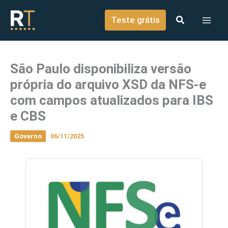
o
Ir para o conteúdo
conteúdo
Teste grátis
São Paulo disponibiliza versão
própria do arquivo XSD da NFS-e
com campos atualizados para IBS
e CBS
Governo
06/11/2025