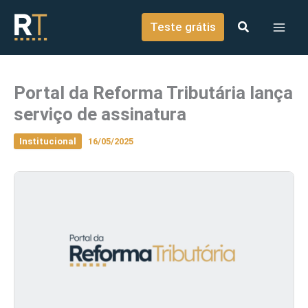
o
Ir para o conteúdo
conteúdo
Teste grátis
Portal da Reforma Tributária lança
serviço de assinatura
Institucional
16/05/2025