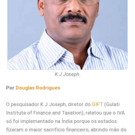
K J Joseph
.
Por
Douglas Rodrigues
O pesquisador K J Joseph, diretor do
GIFT
(Gulati
Institute of Finance and Taxation), relatou que o IVA
só foi implementado na Índia porque os estados
fizeram o maior sacrifício financeiro, abrindo mão do