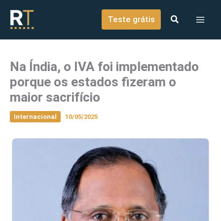
o
Ir para o conteúdo
conteúdo
Teste grátis
Na Índia, o IVA foi implementado
porque os estados fizeram o
maior sacrifício
Internacional
10/05/2025