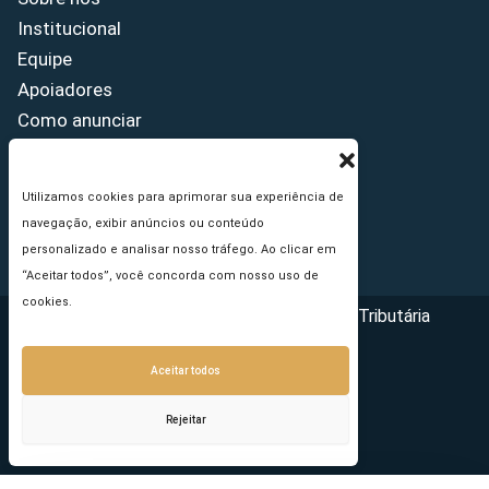
Institucional
Equipe
Apoiadores
Como anunciar
Fale conosco
Termos de uso
Utilizamos cookies para aprimorar sua experiência de
Política de privacidade
navegação, exibir anúncios ou conteúdo
Princípios Editoriais
personalizado e analisar nosso tráfego. Ao clicar em
“Aceitar todos”, você concorda com nosso uso de
cookies.
Copyright © 2026 - Portal da Reforma Tributária
Aceitar todos
Rejeitar
Seu e-mail