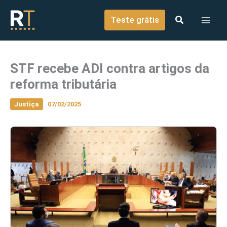
o
Ir para o conteúdo
conteúdo
Teste grátis
STF recebe ADI contra artigos da
reforma tributária
Justiça
07/02/2025