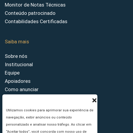
Monitor de Notas Técnicas
Conteúdo patrocinado
Contabilidades Certificadas
Saiba mais
Sobre nós
Institucional
Equipe
Apoiadores
Como anunciar
Fale conosco
Termos de uso
Utilizamos cookies para aprimorar sua experiência de
Política de privacidade
navegação, exibir anúncios ou conteúdo
Princípios Editoriais
personalizado e analisar nosso tráfego. Ao clicar em
“Aceitar todos”, você concorda com nosso uso de