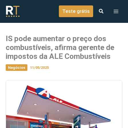
o
Ir para o conteúdo
conteúdo
Teste grátis
IS pode aumentar o preço dos
combustíveis, afirma gerente de
impostos da ALE Combustíveis
Negócios
11/05/2025