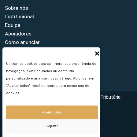
Sobre nós
Institucional
Equipe
Apoiadores
Como anunciar
Fale conosco
Termos de uso
Utilizamos cookies para aprimorar sua experiência de
Política de privacidade
navegação, exibir anúncios ou conteúdo
Princípios Editoriais
personalizado e analisar nosso tráfego. Ao clicar em
“Aceitar todos”, você concorda com nosso uso de
cookies.
Copyright © 2026 - Portal da Reforma Tributária
Aceitar todos
Rejeitar