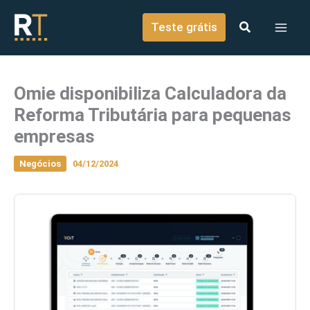
o
Ir para o conteúdo
conteúdo
Teste grátis
Omie disponibiliza Calculadora da
Reforma Tributária para pequenas
empresas
Negócios
04/12/2024