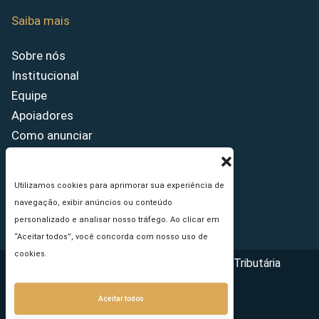
Saiba mais
Sobre nós
Institucional
Equipe
Apoiadores
Como anunciar
Fale conosco
Termos de uso
Utilizamos cookies para aprimorar sua experiência de
Política de privacidade
navegação, exibir anúncios ou conteúdo
Princípios Editoriais
personalizado e analisar nosso tráfego. Ao clicar em
“Aceitar todos”, você concorda com nosso uso de
cookies.
Copyright © 2026 - Portal da Reforma Tributária
Aceitar todos