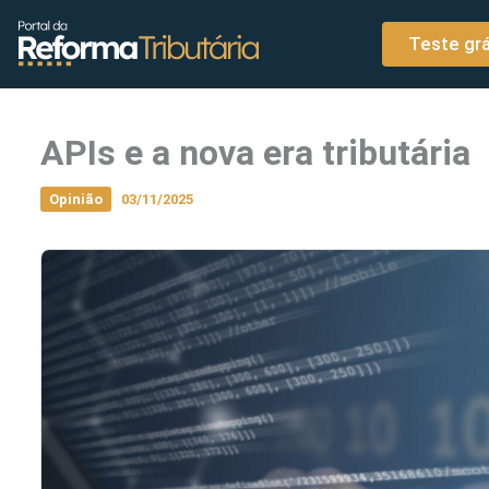
o
Ir para o conteúdo
conteúdo
Teste grá
APIs e a nova era tributária
Opinião
03/11/2025