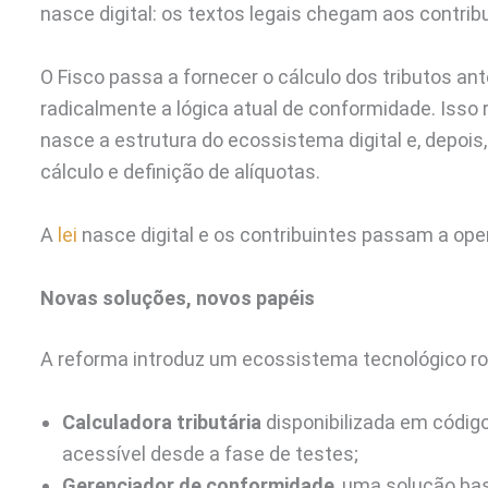
nasce digital: os textos legais chegam aos contri
O Fisco passa a fornecer o cálculo dos tributos an
radicalmente a lógica atual de conformidade. Iss
nasce a estrutura do ecossistema digital e, depois
cálculo e definição de alíquotas.
A
lei
nasce digital e os contribuintes passam a op
Novas soluções, novos papéis
A reforma introduz um ecossistema tecnológico ro
Calculadora tributária
disponibilizada em código
acessível desde a fase de testes;
Gerenciador de conformidade
, uma solução ba