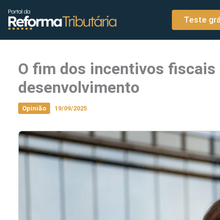
o
Ir para o conteúdo
conteúdo
Teste grá
O fim dos incentivos fiscais
desenvolvimento
Opinião
19/09/2025