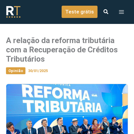
o
Ir para o conteúdo
conteúdo
Teste grátis
A relação da reforma tributária
com a Recuperação de Créditos
Tributários
Opinião
30/01/2025