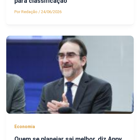
para classificação
Por
Redação
/
24/06/2026
Economia
Quem se planejar sai melhor, diz Appy