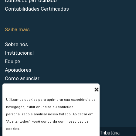
Conteúdo patrocinado
Contabilidades Certificadas
Saiba mais
Sobre nós
Institucional
Equipe
Apoiadores
Como anunciar
Fale conosco
Termos de uso
Utilizamos cookies para aprimorar sua experiência de
Política de privacidade
navegação, exibir anúncios ou conteúdo
Princípios Editoriais
personalizado e analisar nosso tráfego. Ao clicar em
“Aceitar todos”, você concorda com nosso uso de
cookies.
Copyright © 2026 - Portal da Reforma Tributária