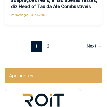
adaptações reais, e não apenas testes,
diz Head of Tax da Ale Combustíveis
Por
Redação
/
31/07/2025
1
2
Next
→
Apoiadores