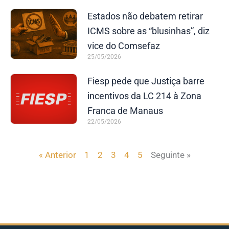
Estados não debatem retirar
ICMS sobre as “blusinhas”, diz
vice do Comsefaz
25/05/2026
Fiesp pede que Justiça barre
incentivos da LC 214 à Zona
Franca de Manaus
22/05/2026
« Anterior
1
2
3
4
5
Seguinte »