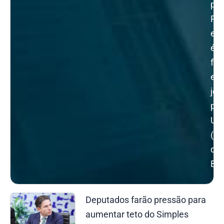
pel
Po
e
é
fo
em
jor
pel
Un
(Un
de
Bra
Página
Página
Página
Página
Página
Deputados farão pressão para
aumentar teto do Simples