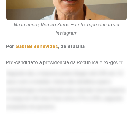
Na imagem, Romeu Zema – Foto: reprodução via
Instagram
Por
Gabriel Benevides
, de Brasília
Pré-candidato à presidência da República e ex-governador de Minas Gerais,
Segundo ele, o imposto pode chegar até 24% em 10
anos com a medida. Zema não detalhou qual a
metodologia considerada para calcular esse impacto.
A carga do IVA deve ficar entre 27% e 29%, segundo
projeções do governo.