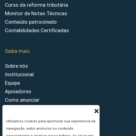
Curso da reforma tributária
Monitor de Notas Técnicas
Conteúdo patrocinado
Contabilidades Certificadas
Saiba mais
Sobre nós
Institucional
Equipe
Apoiadores
Como anunciar
Fale conosco
Termos de uso
Utilizamos cookies para aprimorar sua experiência de
Política de privacidade
navegação, exibir anúncios ou conteúdo
Princípios Editoriais
personalizado e analisar nosso tráfego. Ao clicar em