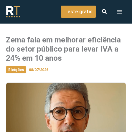
o
Ir para o conteúdo
conteúdo
Teste grátis
Zema fala em melhorar eficiência
do setor público para levar IVA a
24% em 10 anos
Eleições
08/07/2026