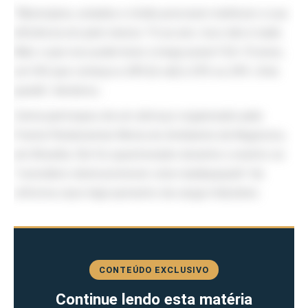
“Municípios, estados e União precisam melhorar a sua
eficiência em pelo menos 1% ao ano. Isso não é nada.
Mas o que isso pode levar a longo prazo? Em 10 anos,
um IVA que começa a 28%
[e vai]
a 25% ou 24%. Uma
queda”
, declarou.
Zema participou de um almoço organizado pela
Frente Parlamentar Mista do Ambiente de Negócios,
em Brasília. Ele foi questionado durante o evento se
“considera viável promover uma readequação”
da
reforma caso haja aumento da carga tributária.
CONTEÚDO EXCLUSIVO
Continue lendo esta matéria