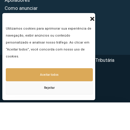
Apoiadores
Como anunciar
Fale conosco
Termos de uso
Utilizamos cookies para aprimorar sua experiência de
Política de privacidade
navegação, exibir anúncios ou conteúdo
Princípios Editoriais
personalizado e analisar nosso tráfego. Ao clicar em
“Aceitar todos”, você concorda com nosso uso de
cookies.
Copyright © 2026 - Portal da Reforma Tributária
Aceitar todos
Rejeitar
Seu e-mail