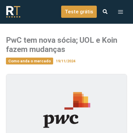
o
Ir para o conteúdo
conteúdo
Teste grátis
PwC tem nova sócia; UOL e Koin
fazem mudanças
Como anda o mercado
19/11/2024