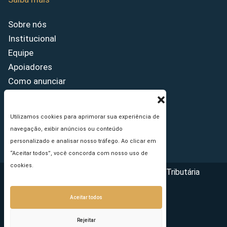
Sobre nós
Institucional
Equipe
Apoiadores
Como anunciar
Fale conosco
Termos de uso
Utilizamos cookies para aprimorar sua experiência de
Política de privacidade
navegação, exibir anúncios ou conteúdo
Princípios Editoriais
personalizado e analisar nosso tráfego. Ao clicar em
“Aceitar todos”, você concorda com nosso uso de
cookies.
Copyright © 2026 - Portal da Reforma Tributária
Aceitar todos
Rejeitar