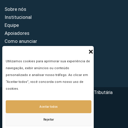
Sobre nós
Institucional
Equipe
Apoiadores
Como anunciar
Fale conosco
Termos de uso
Utilizamos cookies para aprimorar sua experiência de
Política de privacidade
navegação, exibir anúncios ou conteúdo
Princípios Editoriais
personalizado e analisar nosso tráfego. Ao clicar em
“Aceitar todos”, você concorda com nosso uso de
cookies.
Copyright © 2026 - Portal da Reforma Tributária
Aceitar todos
Rejeitar