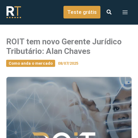
o
Ir para o conteúdo
conteúdo
Teste grátis
ROIT tem novo Gerente Jurídico
Tributário: Alan Chaves
Como anda o mercado
08/07/2025