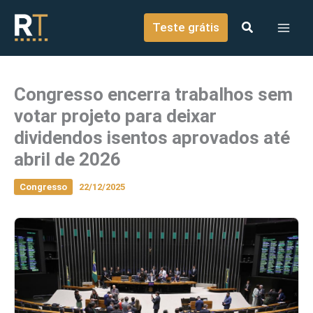
o
Ir para o conteúdo
conteúdo
Teste grátis
Congresso encerra trabalhos sem
votar projeto para deixar
dividendos isentos aprovados até
abril de 2026
Congresso
22/12/2025