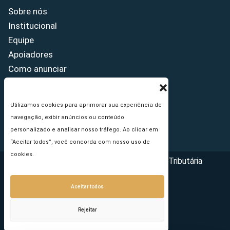
Sobre nós
Institucional
Equipe
Apoiadores
Como anunciar
Fale conosco
Termos de uso
Utilizamos cookies para aprimorar sua experiência de
Política de privacidade
navegação, exibir anúncios ou conteúdo
Princípios Editoriais
personalizado e analisar nosso tráfego. Ao clicar em
“Aceitar todos”, você concorda com nosso uso de
cookies.
Copyright © 2026 - Portal da Reforma Tributária
Aceitar todos
Rejeitar