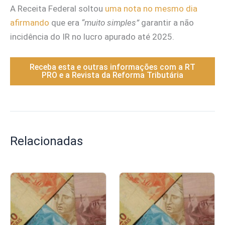
A Receita Federal soltou
uma nota no mesmo dia
afirmando
que era
“muito simples”
garantir a não
incidência do IR no lucro apurado até 2025.
Receba esta e outras informações com a RT
PRO e a Revista da Reforma Tributária
Relacionadas