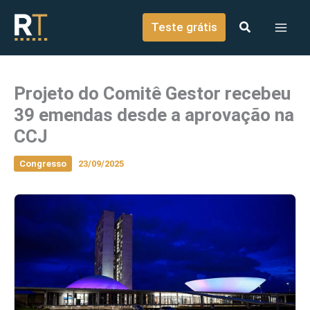
o
Ir para o conteúdo
conteúdo
Teste grátis
Projeto do Comitê Gestor recebeu
39 emendas desde a aprovação na
CCJ
Congresso
23/09/2025