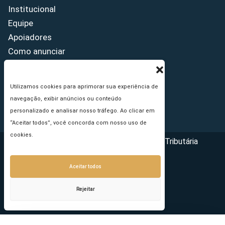
Institucional
Equipe
Apoiadores
Como anunciar
Fale conosco
Termos de uso
Utilizamos cookies para aprimorar sua experiência de
Política de privacidade
navegação, exibir anúncios ou conteúdo
Princípios Editoriais
personalizado e analisar nosso tráfego. Ao clicar em
“Aceitar todos”, você concorda com nosso uso de
cookies.
Copyright © 2026 - Portal da Reforma Tributária
Aceitar todos
Rejeitar
Seu e-mail