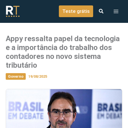
o
Ir para o conteúdo
conteúdo
Teste grátis
Appy ressalta papel da tecnologia
e a importância do trabalho dos
contadores no novo sistema
tributário
Governo
19/08/2025