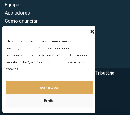
Equipe
Apoiadores
Como anunciar
Fale conosco
Termos de uso
Utilizamos cookies para aprimorar sua experiência de
Política de privacidade
navegação, exibir anúncios ou conteúdo
Princípios Editoriais
personalizado e analisar nosso tráfego. Ao clicar em
“Aceitar todos”, você concorda com nosso uso de
cookies.
Copyright © 2026 - Portal da Reforma Tributária
Aceitar todos
Rejeitar
Seu e-mail