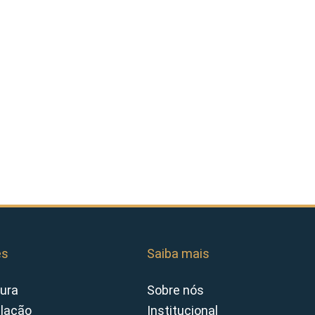
es
Saiba mais
ura
Sobre nós
slação
Institucional