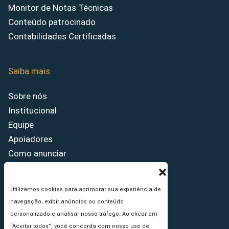
Monitor de Notas Técnicas
Conteúdo patrocinado
Contabilidades Certificadas
Saiba mais
Sobre nós
Institucional
Equipe
Apoiadores
Como anunciar
Fale conosco
Termos de uso
Utilizamos cookies para aprimorar sua experiência de
Política de privacidade
navegação, exibir anúncios ou conteúdo
Princípios Editoriais
personalizado e analisar nosso tráfego. Ao clicar em
“Aceitar todos”, você concorda com nosso uso de