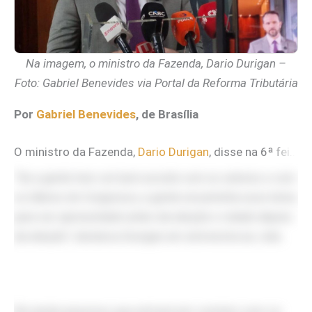
Na imagem, o ministro da Fazenda, Dario Durigan –
Foto: Gabriel Benevides via Portal da Reforma Tributária
Por
Gabriel Benevides
, de Brasília
O ministro da Fazenda,
Dario Durigan
, disse na 6ª feira (19.jun.2026) que o projeto de lei do IS (Imposto Seletivo) pode ser enviado ao Congresso antes das eleições se houver “
“Se a gente tiver um bom acordo com os setores e com
os líderes do Congresso, a gente encaminha esse tema
para ser apresentado antes da eleição e votado depois
da eleição”
, declarou Durigan em entrevista ao
Jota
.
Ele ainda anunciou que entrará em contato com os