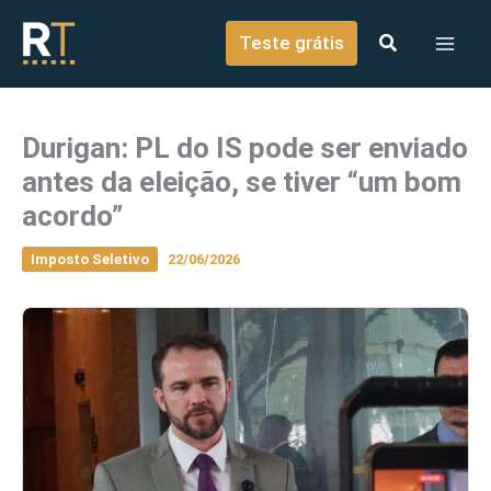
o
Ir para o conteúdo
conteúdo
Teste grátis
Durigan: PL do IS pode ser enviado
antes da eleição, se tiver “um bom
acordo”
Imposto Seletivo
22/06/2026