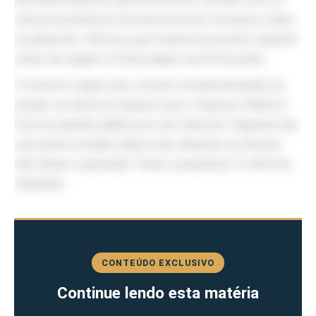
setores produtivos em busca de um consenso sobre
as alíquotas. Afirmou que tratará do assunto quando
voltar de viagem à China depois de 28 de junho.
O ministro negou que o atraso na apresentação do
projeto se deva ao impacto que o Imposto Seletivo
teria na opinião pública em ano eleitoral. Segundo ele,
a provável votação depois das eleições se dá para
não deixar a oposição
“minar e prejudicar”
a reforma
tributária.
CONTEÚDO EXCLUSIVO
Continue lendo esta matéria