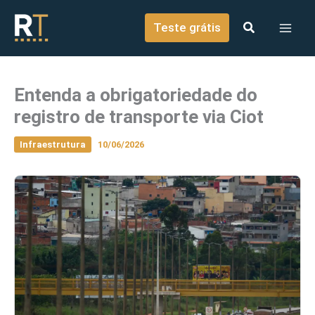
o
Ir para o conteúdo
conteúdo
Teste grátis
Entenda a obrigatoriedade do
registro de transporte via Ciot
Infraestrutura
10/06/2026