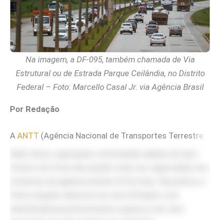
Na imagem, a DF-095, também chamada de Via
Estrutural ou de Estrada Parque Ceilândia, no Distrito
Federal – Foto: Marcello Casal Jr. via Agência Brasil
Por Redação
A
ANTT
(Agência Nacional de Transportes Terrestres) deu um passo para endurecer o controle sobre o transporte rodoviário de cargas no país. O principal instrumento dessa nova sistemática é o Ciot (Código Identificador da Operação de Transporte). Antes utilizado para registrar as operações, o código passa a funcionar como uma etapa obrigatória de validação.
Além disso, operações contratadas abaixo do piso
mínimo do frete não podem mais ser registradas nos
sistemas da agência desde 24 de maio. Na prática, o
frete irregular deixa de ser uma infração a ser
identificada posteriormente e passa a ser uma