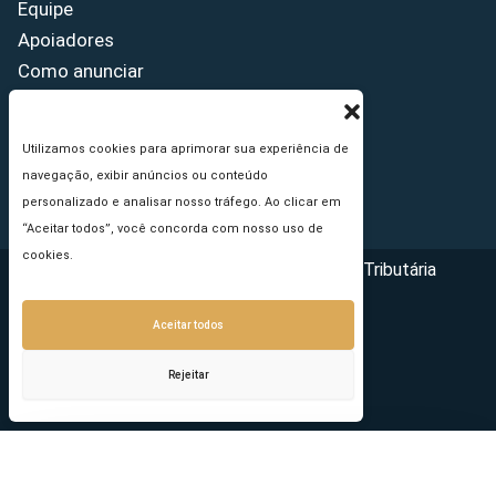
Equipe
Apoiadores
Como anunciar
Fale conosco
Termos de uso
Utilizamos cookies para aprimorar sua experiência de
Política de privacidade
navegação, exibir anúncios ou conteúdo
Princípios Editoriais
personalizado e analisar nosso tráfego. Ao clicar em
“Aceitar todos”, você concorda com nosso uso de
cookies.
Copyright © 2026 - Portal da Reforma Tributária
Aceitar todos
Rejeitar
Seu e-mail