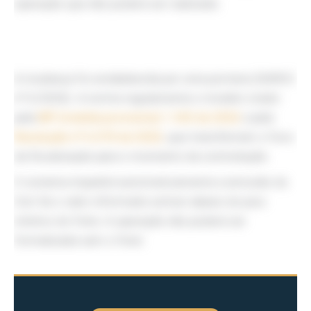
operação que não poderá ser realizada.
A mudança foi estabelecida por uma portaria (SUROC
nº 6/2026). A norma regulamenta o modelo criado
pela
MP (medida provisória) 1.343 de 2026
e pela
Resolução nº 6.078 de 2026
, que transferiram o foco
da fiscalização para o momento da contratação.
O sistema impedirá automaticamente a emissão do
Ciot Se o valor informado estiver abaixo do piso
mínimo do frete. A operação não poderá ser
formalizada sem o frete.