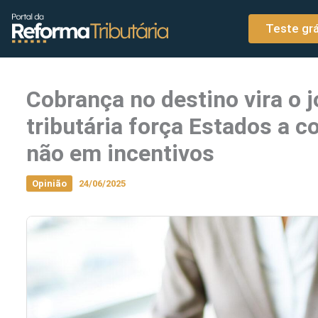
o
Ir para o conteúdo
conteúdo
Teste grá
Cobrança no destino vira o j
tributária força Estados a 
não em incentivos
Opinião
24/06/2025