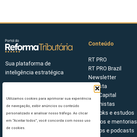
Conteúdo
RT PRO
Sua plataforma de
RT PRO Brazil
inteligência estratégica
Newsletter
Revista
Tax Capital
Utilizamos cookies para aprimorar sua experiência
Colunistas
de navegação, exibir anúncios ou conteúdo
E-books e estudos
personalizado e analisar nosso tráfego. Ao clicar
Cursos e mentorias
em “Aceitar todos”, você concorda com nosso uso
de cookies.
Vídeos e podcasts