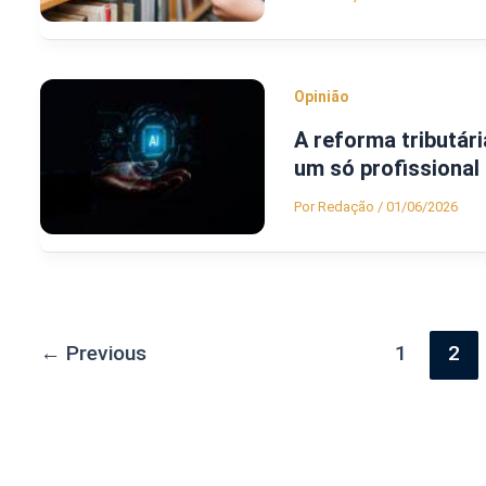
Opinião
A reforma tributária
um só profissional
Por
Redação
/
01/06/2026
←
Previous
1
2