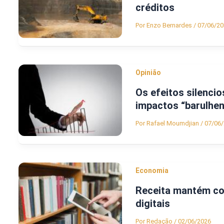
créditos
Por
Enzo Bernardes
/
07/06/20
Opinião
Os efeitos silenci
impactos “barulhen
Por
Rafael Moumdjian
/
07/06
Economia
Receita mantém cob
digitais
Por
Redação
/
02/06/2026