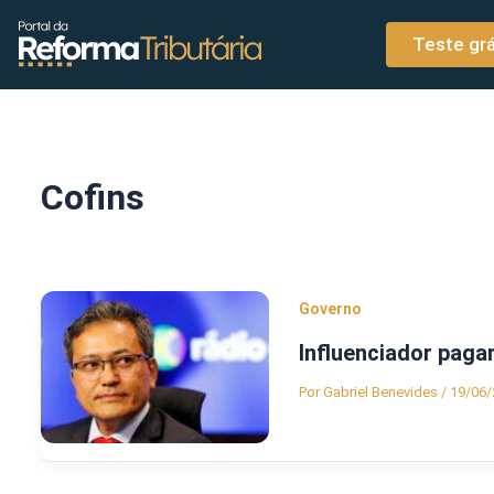
o
Ir para o conteúdo
conteúdo
Teste grá
Cofins
Governo
Influenciador pagar
Por
Gabriel Benevides
/
19/06/