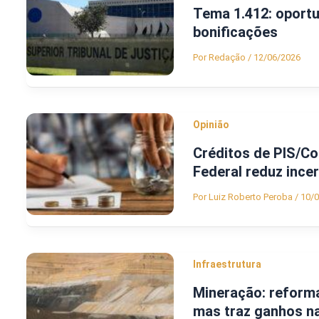
Tema 1.412: oportu
bonificações
Por
Redação
/
12/06/2026
Opinião
Créditos de PIS/Co
Federal reduz ince
Por
Luiz Roberto Peroba
/
10/
Infraestrutura
Mineração: reforma
mas traz ganhos na