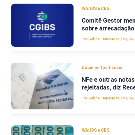
IVA: IBS e CBS
Comitê Gestor men
sobre arrecadação
Por
Gabriel Benevides
/
03/08/
Documentos fiscais
NFe e outras nota
rejeitadas, diz Rec
Por
Gabriel Benevides
/
03/08/
IVA: IBS e CBS