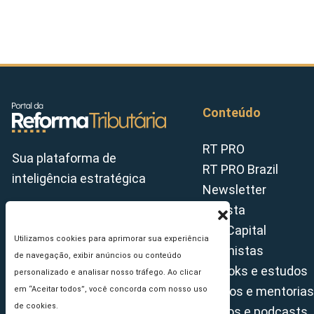
Conteúdo
RT PRO
Sua plataforma de
RT PRO Brazil
inteligência estratégica
Newsletter
Revista
Tax Capital
Utilizamos cookies para aprimorar sua experiência
Colunistas
de navegação, exibir anúncios ou conteúdo
E-books e estudos
personalizado e analisar nosso tráfego. Ao clicar
Cursos e mentorias
em “Aceitar todos”, você concorda com nosso uso
de cookies.
Vídeos e podcasts