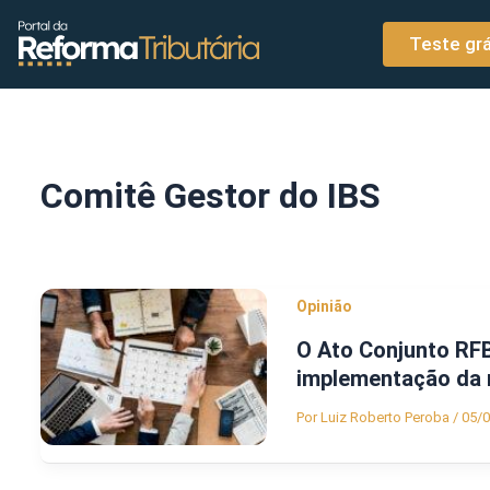
o
Ir para o conteúdo
conteúdo
Teste grá
Comitê Gestor do IBS
Opinião
O Ato Conjunto RF
implementação da r
Por
Luiz Roberto Peroba
/
05/