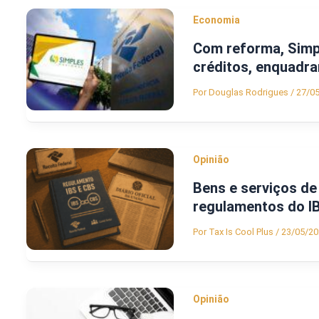
Economia
Com reforma, Simpl
créditos, enquadra
Por
Douglas Rodrigues
/
27/0
Opinião
Bens e serviços d
regulamentos do I
Por
Tax Is Cool Plus
/
23/05/20
Opinião