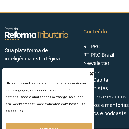
Conteúdo
RT PRO
Sua plataforma de
RT PRO Brazil
inteligência estratégica
Newsletter
Revista
Tax Capital
Utilizamos cookies para aprimorar sua experiência
Colunistas
de navegação, exibir anúncios ou conteúdo
E-books e estudos
personalizado e analisar nosso tráfego. Ao clicar
Cursos e mentorias
em “Aceitar todos”, você concorda com nosso uso
de cookies.
Vídeos e podcasts