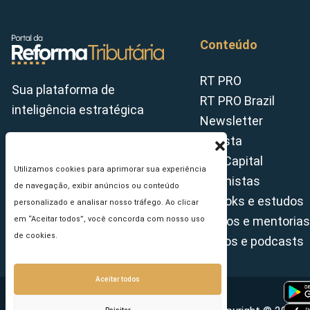
Conteúdo
RT PRO
Sua plataforma de
RT PRO Brazil
inteligência estratégica
Newsletter
Revista
Tax Capital
Utilizamos cookies para aprimorar sua experiência
Colunistas
de navegação, exibir anúncios ou conteúdo
E-books e estudos
personalizado e analisar nosso tráfego. Ao clicar
Cursos e mentorias
em “Aceitar todos”, você concorda com nosso uso
de cookies.
Vídeos e podcasts
Aceitar todos