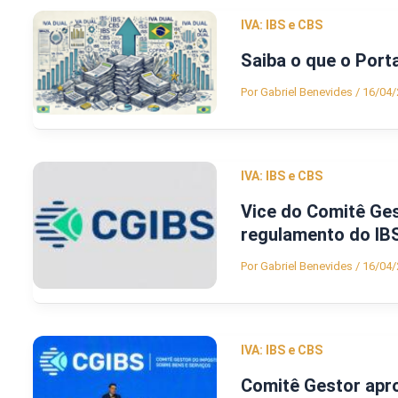
IVA: IBS e CBS
Saiba o que o Port
Por
Gabriel Benevides
/
16/04/
IVA: IBS e CBS
Vice do Comitê Ges
regulamento do IB
Por
Gabriel Benevides
/
16/04/
IVA: IBS e CBS
Comitê Gestor apro