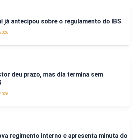
al já antecipou sobre o regulamento do IBS
2026
tor deu prazo, mas dia termina sem
S
2026
va regimento interno e apresenta minuta do