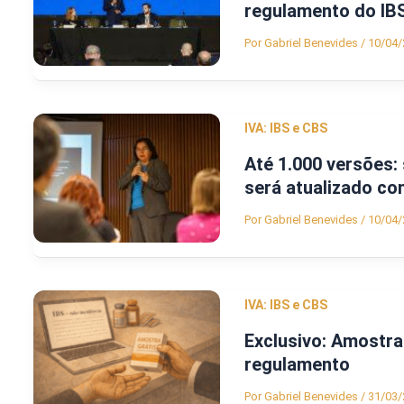
regulamento do IB
Por
Gabriel Benevides
/
10/04/
IVA: IBS e CBS
Até 1.000 versões:
será atualizado c
Por
Gabriel Benevides
/
10/04/
IVA: IBS e CBS
Exclusivo: Amostra 
regulamento
Por
Gabriel Benevides
/
31/03/