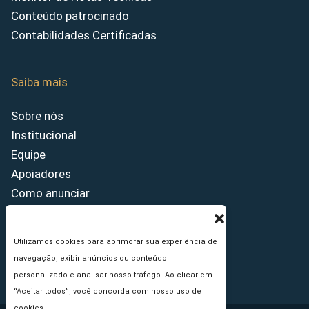
Conteúdo patrocinado
Contabilidades Certificadas
Saiba mais
Sobre nós
Institucional
Equipe
Apoiadores
Como anunciar
Fale conosco
Termos de uso
Utilizamos cookies para aprimorar sua experiência de
Política de privacidade
navegação, exibir anúncios ou conteúdo
Princípios Editoriais
personalizado e analisar nosso tráfego. Ao clicar em
“Aceitar todos”, você concorda com nosso uso de
cookies.