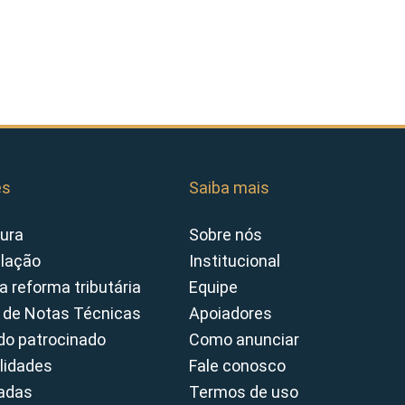
es
Saiba mais
ura
Sobre nós
slação
Institucional
a reforma tributária
Equipe
 de Notas Técnicas
Apoiadores
o patrocinado
Como anunciar
lidades
Fale conosco
cadas
Termos de uso