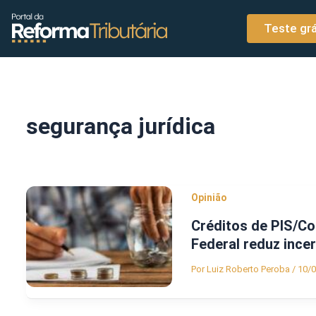
o
Ir para o conteúdo
conteúdo
Teste grá
segurança jurídica
Opinião
Créditos de PIS/Co
Federal reduz ince
Por
Luiz Roberto Peroba
/
10/