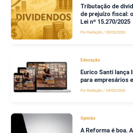
Tributação de divi
de prejuízo fiscal:
Lei nº 15.270/2025
Por
Redação
/
30/05/2026
Educação
Eurico Santi lança 
para empresários 
Por
Redação
/
29/05/2026
Opinião
A Reforma é boa. A