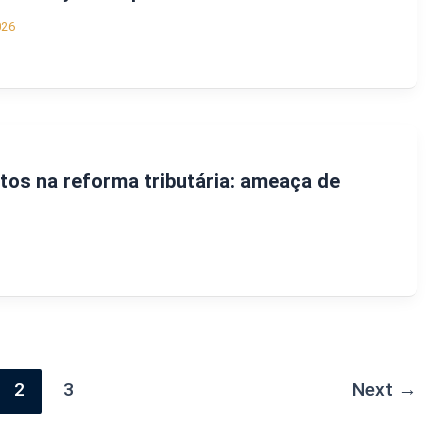
026
os na reforma tributária: ameaça de
2
3
Next
→