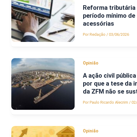
Reforma tributária
período mínimo de
acessórias
Por
Redação
/
03/06/2026
Opinião
A ação civil públic
por que a tese da 
da ZFM não se sus
Por
Paulo Ricardo Alecrim
/
02
Opinião