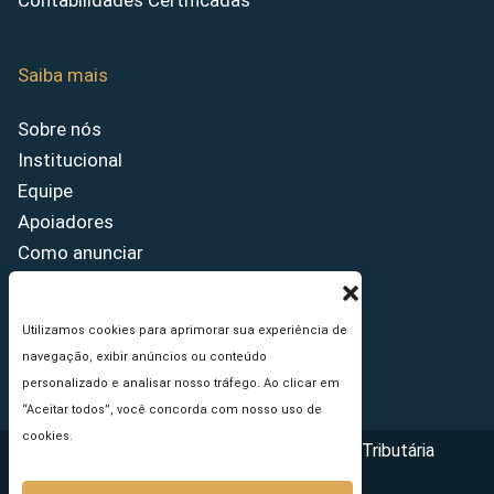
Contabilidades Certificadas
Saiba mais
Sobre nós
Institucional
Equipe
Apoiadores
Como anunciar
Fale conosco
Termos de uso
Utilizamos cookies para aprimorar sua experiência de
Política de privacidade
navegação, exibir anúncios ou conteúdo
Princípios Editoriais
personalizado e analisar nosso tráfego. Ao clicar em
“Aceitar todos”, você concorda com nosso uso de
cookies.
Copyright © 2026 - Portal da Reforma Tributária