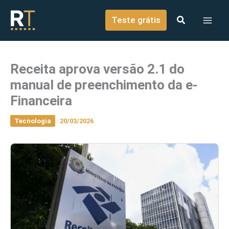
o
Ir para o conteúdo
conteúdo
Teste grátis
Receita aprova versão 2.1 do
manual de preenchimento da e-
Financeira
Tecnologia
20/03/2026