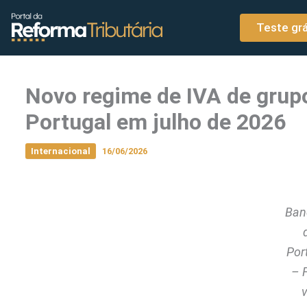
o
Ir para o conteúdo
conteúdo
Teste grá
Novo regime de IVA de grup
Portugal em julho de 2026
Internacional
16/06/2026
Ban
Por
– 
v