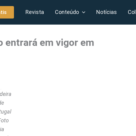
Revista
Conteúdo
Notícias
Col
tis
o entrará em vigor em
deira
de
tugal
Foto
ia