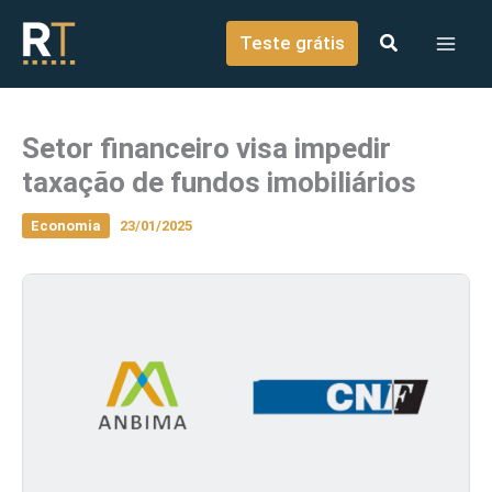
o
Ir para o conteúdo
conteúdo
Teste grátis
Setor financeiro visa impedir
taxação de fundos imobiliários
Economia
23/01/2025