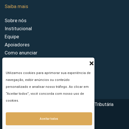
Saiba mais
Sobre nós
Institucional
Equipe
Apoiadores
Como anunciar
Fale conosco
Termos de uso
Utilizamos cookies para aprimorar sua experiência de
Política de privacidade
navegação, exibir anúncios ou conteúdo
Princípios Editoriais
personalizado e analisar nosso tráfego. Ao clicar em
“Aceitar todos”, você concorda com nosso uso de
cookies.
Copyright © 2026 - Portal da Reforma Tributária
Aceitar todos