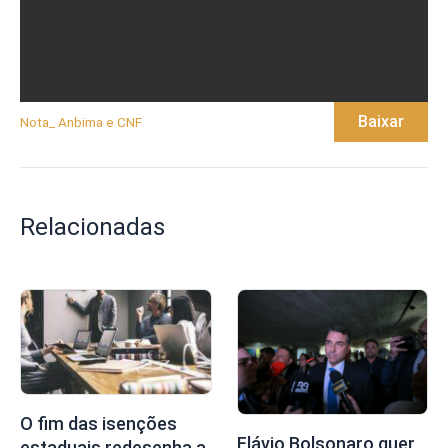
Baixar
Nota_ Anbima e CNF
Relacionadas
O fim das isenções
Flávio Bolsonaro quer
estaduais redesenha a