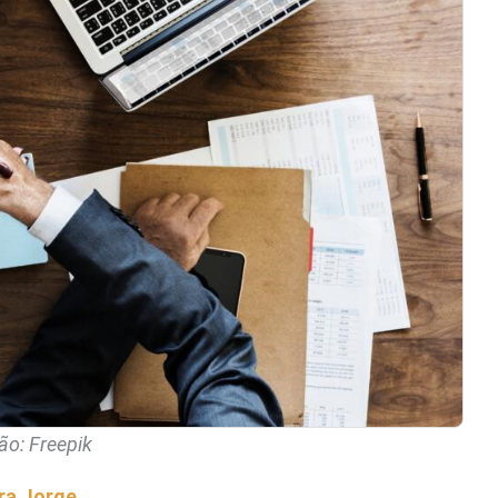
o: Freepik
ira Jorge