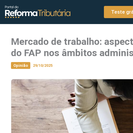
o
Ir para o conteúdo
conteúdo
Teste grá
Mercado de trabalho: aspec
do FAP nos âmbitos administ
Opinião
29/10/2025