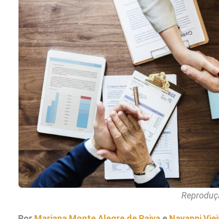
Reproduçã
Por
Mariana Monte Alegre de Paiva
e
Nayanni Vie