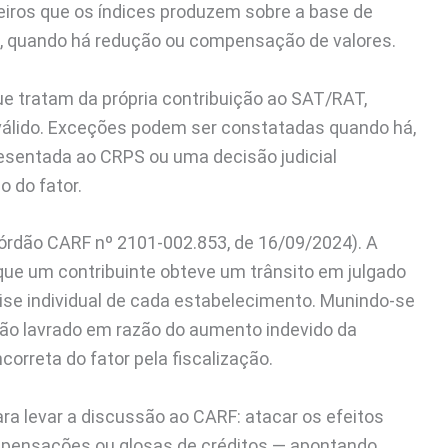
ceiros que os índices produzem sobre a base de
o, quando há redução ou compensação de valores.
ue tratam da própria contribuição ao SAT/RAT,
 válido. Exceções podem ser constatadas quando há,
esentada ao CRPS ou uma decisão judicial
o do fator.
órdão CARF nº 2101-002.853, de 16/09/2024). A
 que um contribuinte obteve um trânsito em julgado
ise individual de cada estabelecimento. Munindo-se
ação lavrado em razão do aumento indevido da
ncorreta do fator pela fiscalização.
ara levar a discussão ao CARF: atacar os efeitos
pensações ou glosas de créditos — apontando,