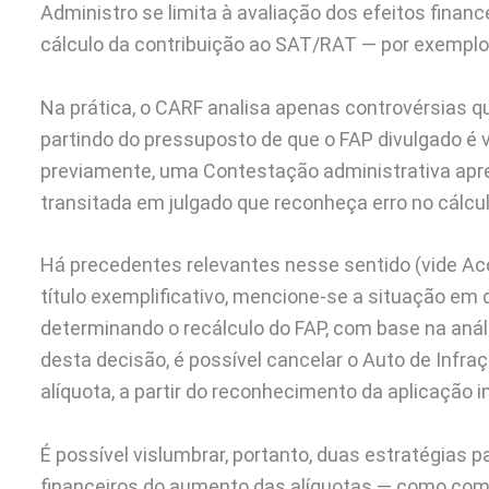
Administro se limita à avaliação dos efeitos finan
cálculo da contribuição ao SAT/RAT — por exempl
Na prática, o CARF analisa apenas controvérsias q
partindo do pressuposto de que o FAP divulgado é
previamente, uma Contestação administrativa apr
transitada em julgado que reconheça erro no cálcul
Há precedentes relevantes nesse sentido (vide Ac
título exemplificativo, mencione-se a situação em
determinando o recálculo do FAP, com base na anál
desta decisão, é possível cancelar o Auto de Infr
alíquota, a partir do reconhecimento da aplicação i
É possível vislumbrar, portanto, duas estratégias p
financeiros do aumento das alíquotas — como com