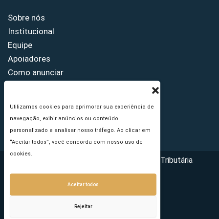
Sobre nós
Institucional
Equipe
Apoiadores
Como anunciar
Fale conosco
Termos de uso
Utilizamos cookies para aprimorar sua experiência de
Política de privacidade
navegação, exibir anúncios ou conteúdo
Princípios Editoriais
personalizado e analisar nosso tráfego. Ao clicar em
“Aceitar todos”, você concorda com nosso uso de
cookies.
Copyright © 2026 - Portal da Reforma Tributária
Aceitar todos
Rejeitar