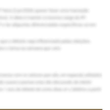
ª feira (2.jul.2026) querer fazer uma transição
ivo). A ideia é manter a mesma carga do IPI
 e ter alíquotas diferenciadas específicas só em
que o debate seja influenciado pelas eleições.
bre o tema na semana que vem.
onversa com os setores que são, em especial, afetados
ção suave e pactue uma
nã
o
discussão de mérito
1 ano de debate de como deve vir o Seletivo a partir