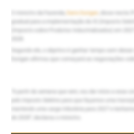
O ministro da Fazenda,
Dario Durigan
, disse nesta 5
gradual para a implementação do IS (Imposto Selet
(Imposto sobre Produtos Industrializados) em 2027
2028.
Segundo ele, o objetivo é ganhar tempo sem deixar 
Durigan afirmou que começará as negociações so
“A partir da semana que vem, vou dar início a essa c
pelo Imposto Seletivo para que façamos uma transi
mantendo uma carga tributária para 2027 e tenhamos 
de 2028”
, declarou o ministro.