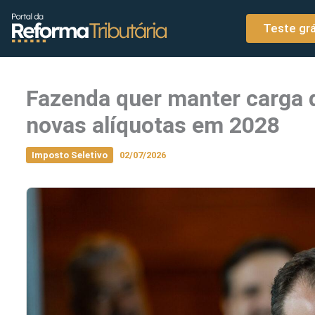
o
Ir para o conteúdo
conteúdo
Teste grá
Fazenda quer manter carga d
novas alíquotas em 2028
Imposto Seletivo
02/07/2026