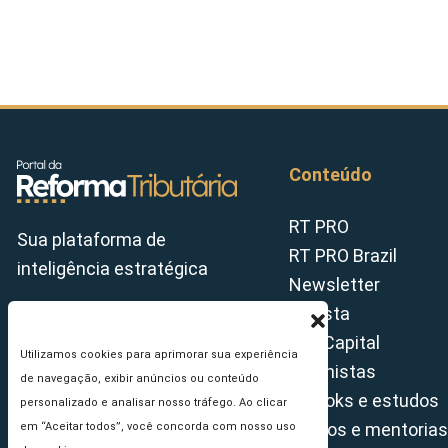
Conteúdo
RT PRO
Sua plataforma de
RT PRO Brazil
inteligência estratégica
Newsletter
Revista
Tax Capital
Utilizamos cookies para aprimorar sua experiência
Colunistas
de navegação, exibir anúncios ou conteúdo
E-books e estudos
personalizado e analisar nosso tráfego. Ao clicar
Cursos e mentorias
em “Aceitar todos”, você concorda com nosso uso