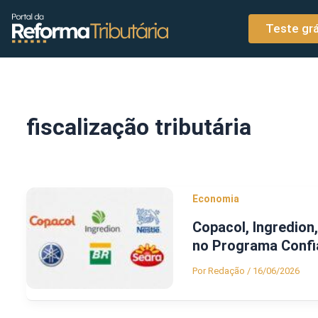
o
Ir para o conteúdo
conteúdo
Teste grá
fiscalização tributária
Economia
Copacol, Ingredion
no Programa Confi
Por
Redação
/
16/06/2026