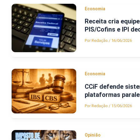
Economia
Receita cria equipe
PIS/Cofins e IPI 
Por
Redação
/
16/06/2026
Economia
CCiF defende siste
plataformas parale
Por
Redação
/
15/06/2026
Opinião