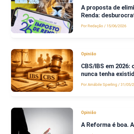
A proposta de elim
Renda: desburocra
Por
Redação
/
15/06/2026
Opinião
CBS/IBS em 2026: 
nunca tenha existi
Por
Amábile Sperling
/
31/05/
Opinião
A Reforma é boa. A