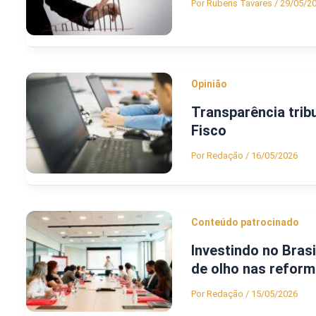
Por
Rubens Tavares
/
29/05/2
Opinião
Transparência tribu
Fisco
Por
Redação
/
16/05/2026
Conteúdo patrocinado
Investindo no Bras
de olho nas reform
Por
Redação
/
15/05/2026